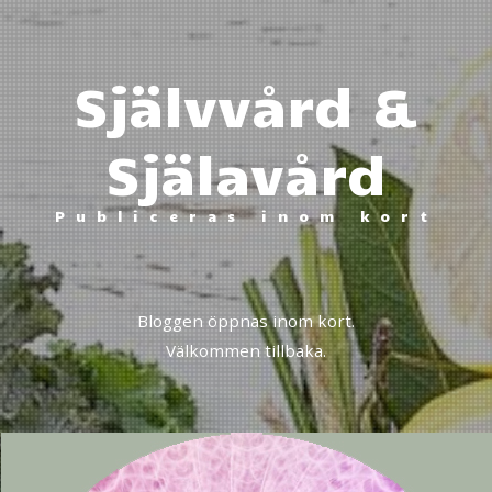
Självvård &
Själavård
Publiceras inom kort
Bloggen öppnas inom kort.
Välkommen tillbaka.